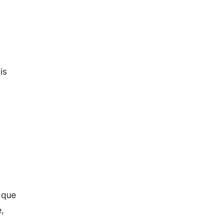
is
 que
,