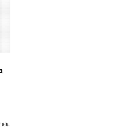
a
 ela