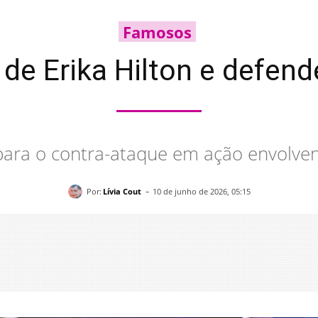
Famosos
de Erika Hilton e defend
para o contra-ataque em ação envolve
-
Por:
Lívia Cout
10 de junho de 2026, 05:15