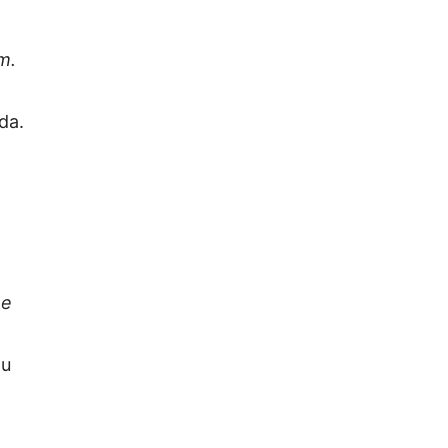
m.
da.
 e
ou