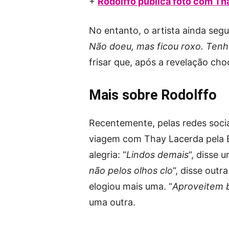
+
Rodolffo publica foto com Th
No entanto, o artista ainda segu
Não doeu, mas ficou roxo. Tenho
frisar que, após a revelação ch
Mais sobre Rodolffo
Recentemente, pelas redes socia
viagem com Thay Lacerda pela B
alegria: “
Lindos demais
“, disse u
não pelos olhos clo
“, disse outra
elogiou mais uma. “
Aproveitem b
uma outra.