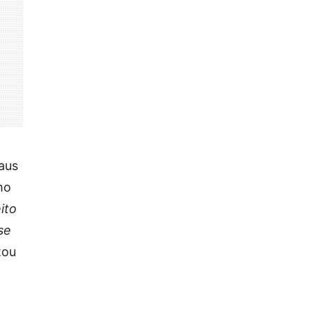
aus
mo
ito
se
tou