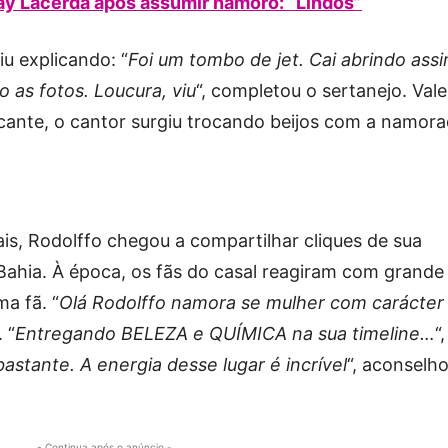
ay Lacerda após assumir namoro: “Lindos”
iu explicando: “
Foi um tombo de jet. Cai abrindo assi
 as fotos. Loucura, viu
“, completou o sertanejo. Vale
ocante, o cantor surgiu trocando beijos com a namora
is, Rodolffo chegou a compartilhar cliques de sua
ahia. À época, os fãs do casal reagiram com grande
ma fã. “
Olá Rodolffo namora se mulher com carácter
. “
Entregando BELEZA e QUÍMICA na sua timeline…
“,
astante. A energia desse lugar é incrível
“, aconselh
- Continua após o anúncio -