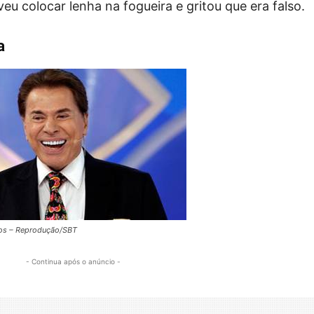
eu colocar lenha na fogueira e gritou que era falso.
a
tos – Reprodução/SBT
- Continua após o anúncio -