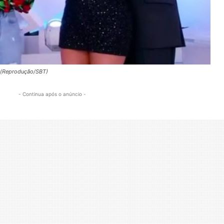
li(Reprodução/SBT)
- Continua após o anúncio -