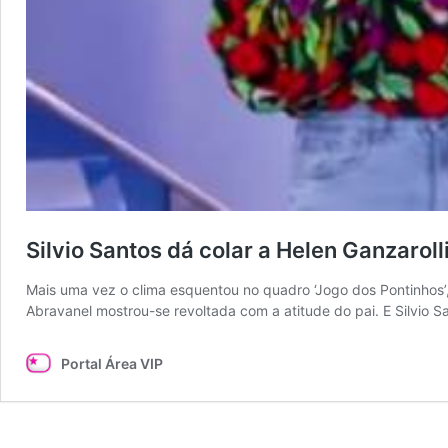
Silvio Santos dá colar a Helen Ganzaroll
Mais uma vez o clima esquentou no quadro ‘Jogo dos Pontinhos’, 
Abravanel mostrou-se revoltada com a atitude do pai. E Silvio S
Portal Área VIP