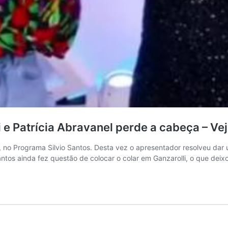
i e Patrícia Abravanel perde a cabeça – Vej
no Programa Silvio Santos. Desta vez o apresentador resolveu dar um
antos ainda fez questão de colocar o colar em Ganzarolli, o que deix