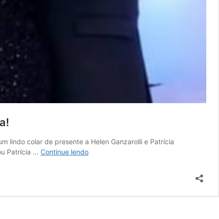
a!
 lindo colar de presente a Helen Ganzarolli e Patrícia
Silvio
ou Patrícia …
Continue lendo
Santos
dá
colar
a
Helen
Ganzarolli