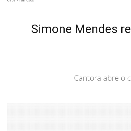
Capa
Famosos
Simone Mendes rev
Cantora abre o c