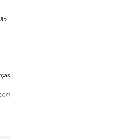
tão
rças
 com