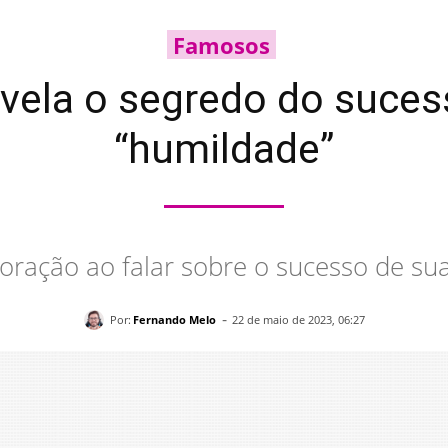
Famosos
ela o segredo do sucesso
“humildade”
oração ao falar sobre o sucesso de sua
-
Por:
Fernando Melo
22 de maio de 2023, 06:27