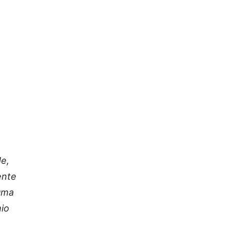
e,
ente
 uma
io