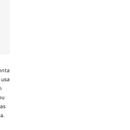
onta
 usa
m
ou
nas
a.