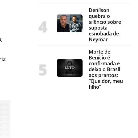
Denílson
quebra o
silêncio sobre
suposta
esnobada de
Neymar
A
g
Morte de
Benício é
riz
confirmada e
deixa o Brasil
aos prantos:
“Que dor, meu
filho”