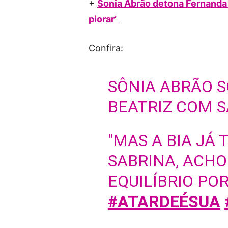
+
Sonia Abrão detona Fernanda a
piorar’
Confira:
SÔNIA ABRÃO S
BEATRIZ COM S
"MAS A BIA JÁ
SABRINA, ACHO
EQUILÍBRIO POR
#ATARDEÉSUA