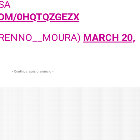
SA
COM/0HQTQZGEZX
BRENNO__MOURA)
MARCH 20,
- Continua após o anúncio -