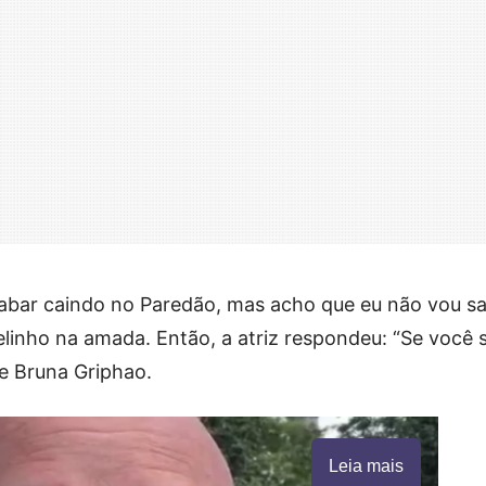
abar caindo no Paredão, mas acho que eu não vou sai
elinho na amada. Então, a atriz respondeu: “Se você s
se Bruna Griphao.
Leia mais