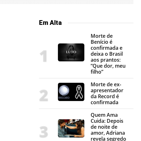
Em Alta
Morte de
Benício é
confirmada e
deixa o Brasil
aos prantos:
“Que dor, meu
filho”
Morte de ex-
apresentador
da Record é
confirmada
Quem Ama
Cuida: Depois
de noite de
amor, Adriana
revela segredo