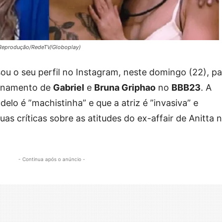
: Reprodução/RedeTV/Globoplay)
ou o seu perfil no Instagram, neste domingo (22), pa
cionamento de
Gabriel
e
Bruna Griphao
no
BBB23
. A
lo é ”machistinha” e que a atriz é ”invasiva” e
uas críticas sobre as atitudes do ex-affair de Anitta 
- Continua após o anúncio -