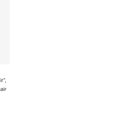
r”,
air