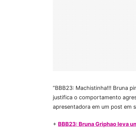
”BBB23: Machistinha!!! Bruna pi
justifica o comportamento agress
apresentadora em um post em su
+
BBB23: Bruna Griphao leva um 