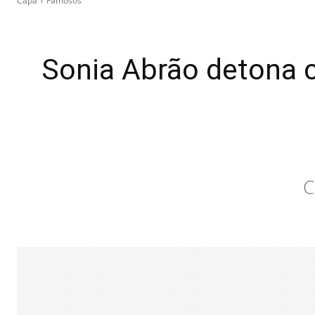
Capa
Famosos
Sonia Abrão detona c
C