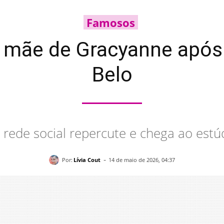
Famosos
 mãe de Gracyanne após f
Belo
rede social repercute e chega ao estú
-
Por:
Lívia Cout
14 de maio de 2026, 04:37