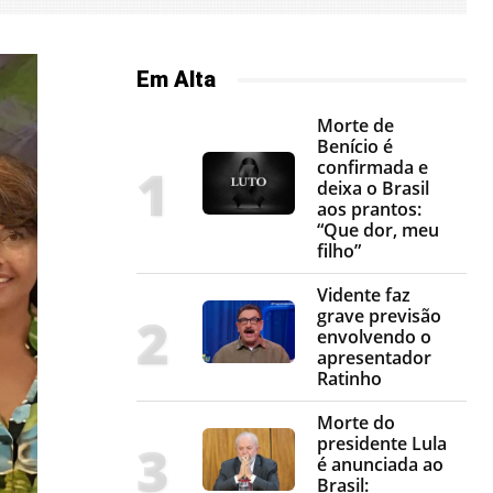
Em Alta
Morte de
Benício é
confirmada e
deixa o Brasil
aos prantos:
“Que dor, meu
filho”
Vidente faz
grave previsão
envolvendo o
apresentador
Ratinho
Morte do
presidente Lula
é anunciada ao
Brasil: