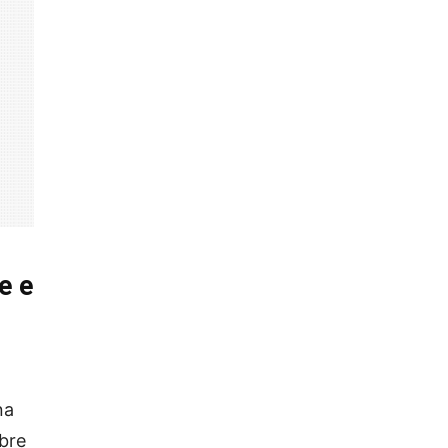
e e
na
bre