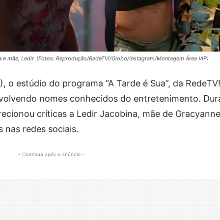
sa e mãe, Ledir. (Fotos: Reprodução/RedeTV!/Globo/Instagram/Montagem Área VIP)
5), o estúdio do programa “A Tarde é Sua”, da RedeTV!
envolvendo nomes conhecidos do entretenimento. Dur
irecionou críticas a Ledir Jacobina, mãe de Gracyann
 nas redes sociais.
- Continua após o anúncio -