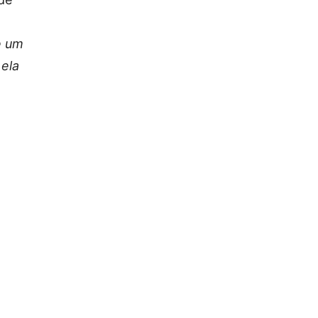
e um
 ela