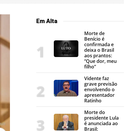
Em Alta
Morte de
Benício é
confirmada e
deixa o Brasil
aos prantos:
“Que dor, meu
filho”
Vidente faz
grave previsão
envolvendo o
apresentador
Ratinho
Morte do
presidente Lula
é anunciada ao
Brasil: