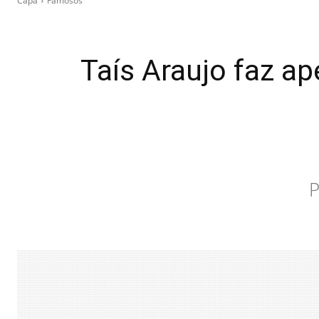
Capa
Famosos
Taís Araujo faz a
P