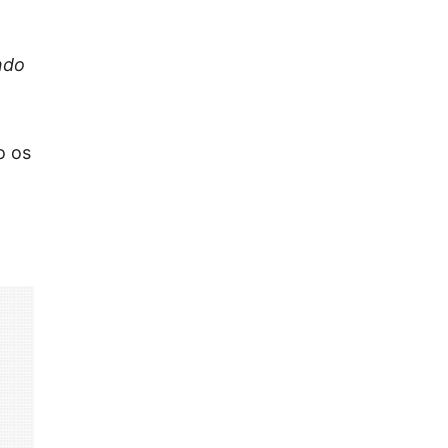
ndo
o os