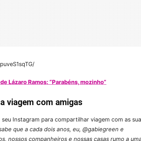
CpuveS1sqTG/
ho de Lázaro Ramos: “Parabéns, mozinho”
lha viagem com amigas
u o seu Instagram para compartilhar viagem com as su
be que a cada dois anos, eu, @gabiegreen e
hos, nossos companheiros e nossas casas rumo a um