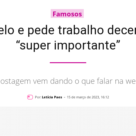
Famosos
pelo e pede trabalho dec
“super importante”
ostagem vem dando o que falar na w
-
Por:
Letícia Paes
15 de março de 2023, 16:12