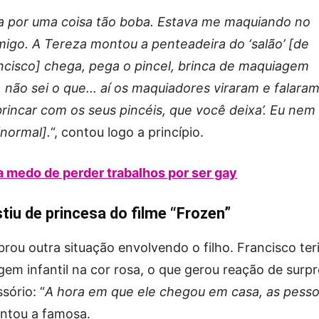
esa por uma coisa tão boba. Estava me maquiando no
omigo. A Tereza montou a penteadeira do ‘salão’ [de
ancisco] chega, pega o pincel, brinca de maquiagem
 não sei o que… aí os maquiadores viraram e falaram
brincar com os seus pincéis, que você deixa’. Eu nem
[normal].
“, contou logo a princípio.
a medo de perder trabalhos por ser gay
tiu de princesa do filme “Frozen”
rou outra situação envolvendo o filho. Francisco ter
m infantil na cor rosa, o que gerou reação de surp
sório: “
A hora em que ele chegou em casa, as pess
ontou a famosa.