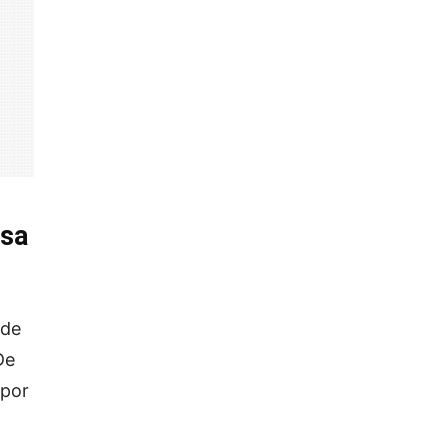
usa
 de
De
 por