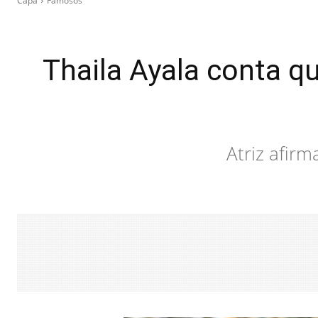
Capa
Famosos
Thaila Ayala conta q
Atriz afirm