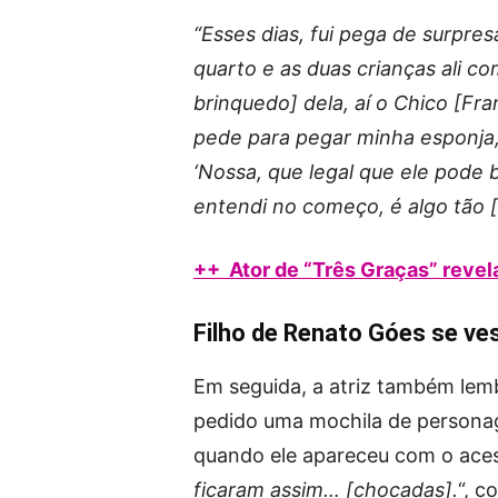
“Esses dias, fui pega de surpr
quarto e as duas crianças ali c
brinquedo] dela, aí o Chico [Fr
pede para pegar minha esponja,
‘Nossa, que legal que ele pode 
entendi no começo, é algo tão 
++ Ator de “Três Graças” revel
Filho de Renato Góes se ves
Em seguida, a atriz também lemb
pedido uma mochila de personage
quando ele apareceu com o aces
ficaram assim… [chocadas].
“, c