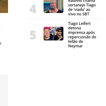
Ratinho chama
sertanejo Tiago
de ‘viado’ ao
vivo no SBT
Tiago Leifert
detona
m
imprensa após
repercussão do
leilão de
s
Neymar