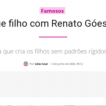
Famosos
ue filho com Renato Góes
a que cria os filhos sem padrões rígid
-
Por:
Lívia Cout
3 de junho de 2026, 09:12