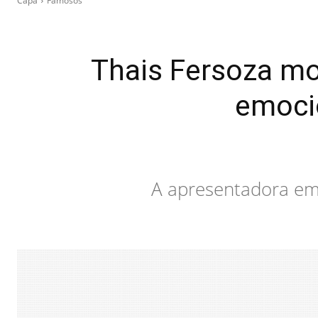
Capa
Famosos
Thais Fersoza mo
emocio
A apresentadora emo