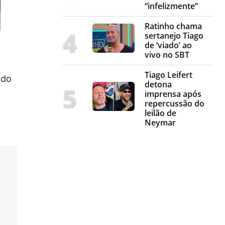
“infelizmente”
Ratinho chama
sertanejo Tiago
de ‘viado’ ao
vivo no SBT
m
Tiago Leifert
ndo
detona
imprensa após
repercussão do
leilão de
Neymar