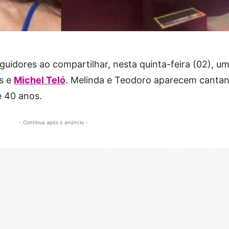
uidores ao compartilhar, nesta quinta-feira (02), u
os e
Michel Teló
. Melinda e Teodoro aparecem canta
e 40 anos.
- Continua após o anúncio -