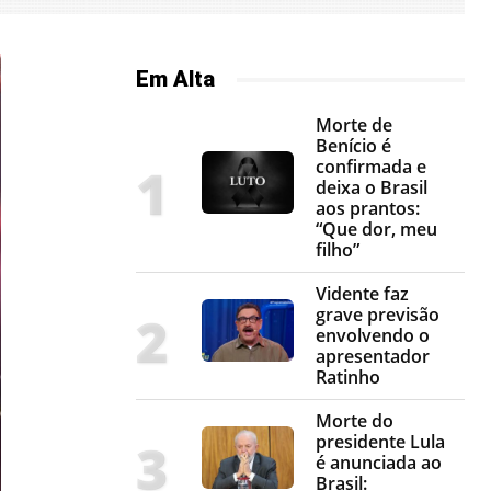
Em Alta
Morte de
Benício é
confirmada e
deixa o Brasil
aos prantos:
“Que dor, meu
filho”
Vidente faz
grave previsão
envolvendo o
apresentador
Ratinho
Morte do
presidente Lula
é anunciada ao
Brasil: