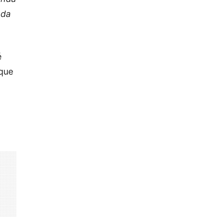
ada
é
 que