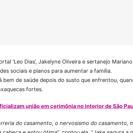
tal ‘Leo Dias’, Jakelyne Oliveira e sertanejo Mariano
edes sociais e planos para aumentar a família.
stá bem de saúde depois do susto que enfrentou, qua
nxaquecas fortes.
ficializam união em cerimônia no interior de São Pa
orreria do casamento, o nervosismo do casamento, 
à cabeça e estou ótima
”, contou ela. “
Jake segura a 