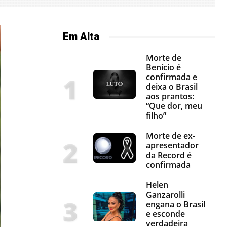
Em Alta
Morte de
Benício é
confirmada e
deixa o Brasil
aos prantos:
“Que dor, meu
filho”
Morte de ex-
apresentador
da Record é
confirmada
Helen
Ganzarolli
engana o Brasil
e esconde
verdadeira