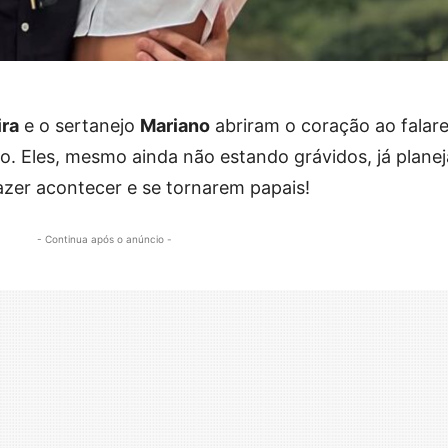
ira
e o sertanejo
Mariano
abriram o coração ao falar
ho. Eles, mesmo ainda não estando grávidos, já plane
azer acontecer e se tornarem papais!
- Continua após o anúncio -