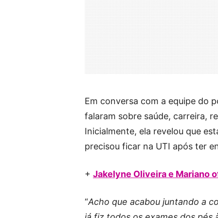
Em conversa com a equipe do por
falaram sobre saúde, carreira, r
Inicialmente, ela revelou que e
precisou ficar na UTI após ter e
+
Jakelyne Oliveira e Mariano o
“
Acho que acabou juntando a c
já fiz todos os exames dos pés 