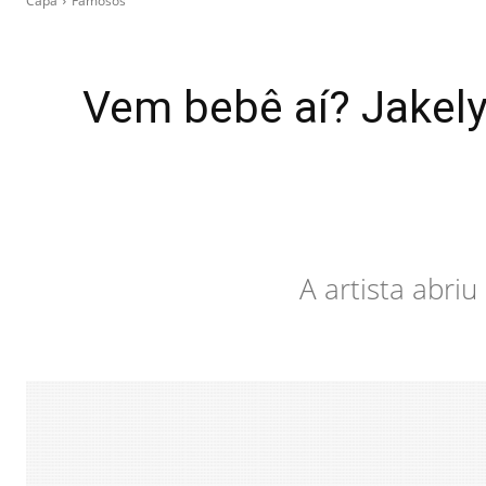
Capa
Famosos
Vem bebê aí? Jakely
A artista abri