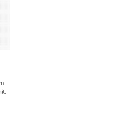
em
it.