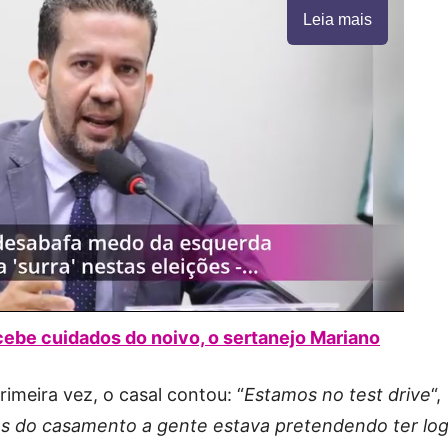
Leia mais
cebe cuidados do noivo, o sertanejo Mariano
imeira vez, o casal contou: “
Estamos no test drive
“,
s do casamento a gente estava pretendendo ter lo