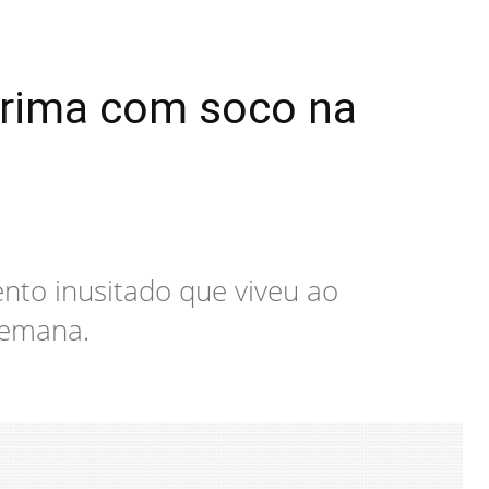
 prima com soco na
to inusitado que viveu ao
semana.