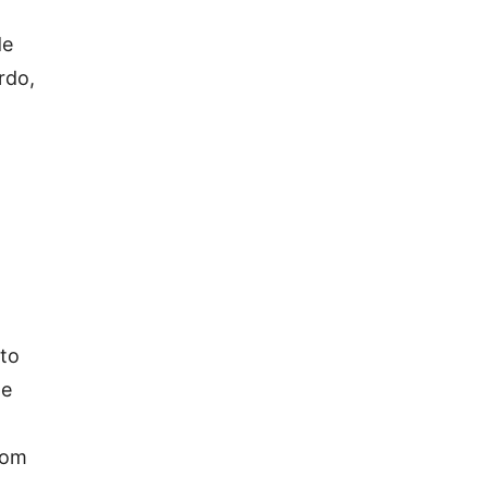
de
rdo,
to
de
com