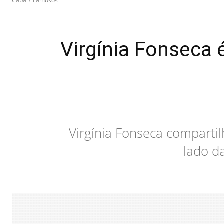
Capa
Famosos
Virgínia Fonseca 
Virgínia Fonseca compart
lado d