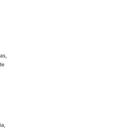
as,
de
ia,