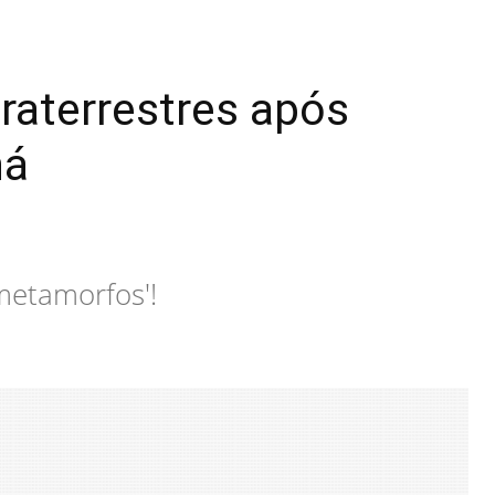
raterrestres após
ná
'metamorfos'!