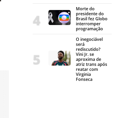
Morte do
presidente do
Brasil fez Globo
interromper
o
programação
O inegociável
será
rediscutido?
Vini Jr. se
aproxima de
atriz trans após
reatar com
Virginia
Fonseca