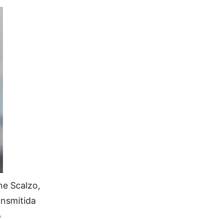
ne Scalzo,
ansmitida
o