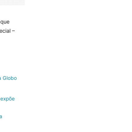
 que
cial –
a Globo
 expõe
a