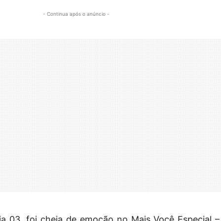
- Continua após o anúncio -
a 03, foi cheia de emoção no Mais Você Especial –