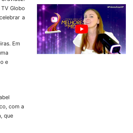
a TV Globo
celebrar a
iras. Em
 uma
lo e
abel
lco, com a
a, que