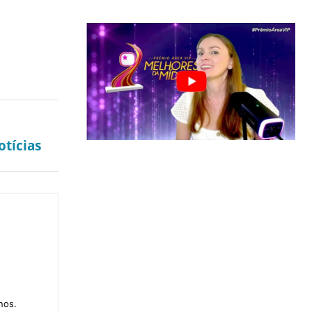
tícias
nos.