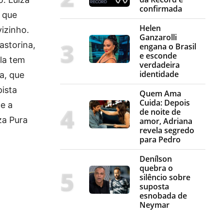
confirmada
e que
Helen
izinho.
Ganzarolli
astorina,
engana o Brasil
e esconde
ela tem
verdadeira
identidade
a, que
pista
Quem Ama
Cuida: Depois
e a
de noite de
za Pura
amor, Adriana
revela segredo
para Pedro
Denílson
quebra o
silêncio sobre
suposta
esnobada de
Neymar