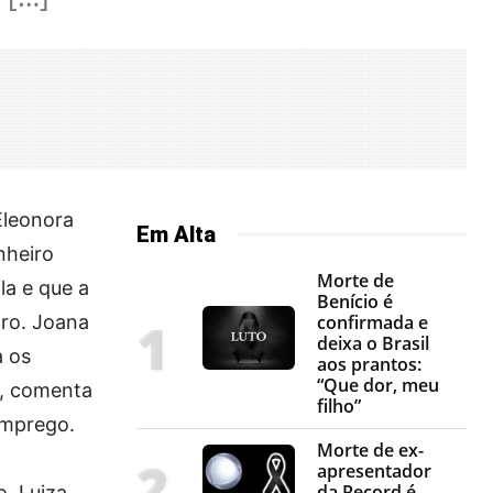
Eleonora
Em Alta
nheiro
Morte de
la e que a
Benício é
iro. Joana
confirmada e
deixa o Brasil
a os
aos prantos:
“Que dor, meu
o, comenta
filho”
emprego.
Morte de ex-
apresentador
da Record é
o. Luiza