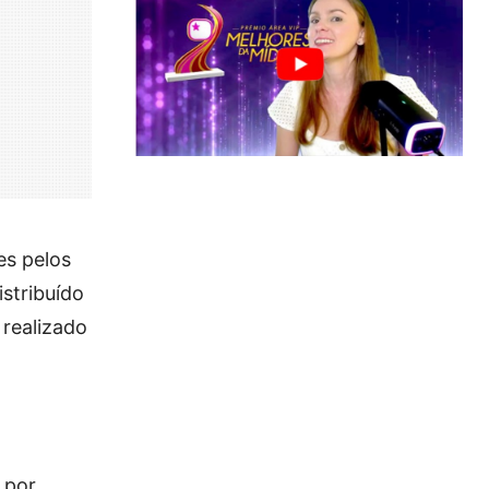
es pelos
stribuído
realizado
 por