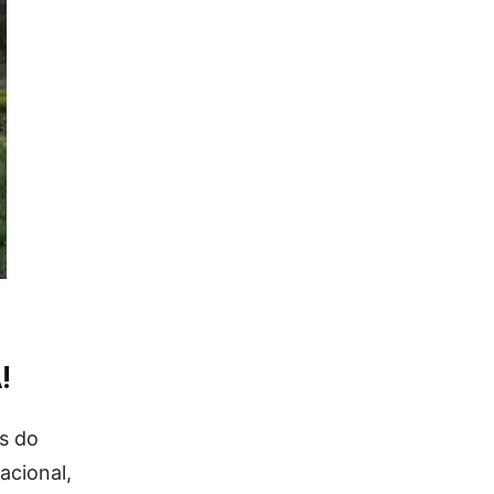
!
as do
acional,