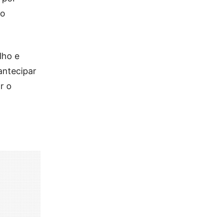
go
lho e
antecipar
r o