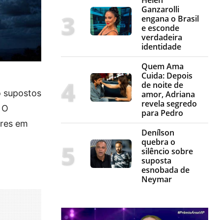
Ganzarolli
engana o Brasil
e esconde
verdadeira
identidade
Quem Ama
Cuida: Depois
de noite de
o supostos
amor, Adriana
revela segredo
 O
para Pedro
ores em
Denílson
quebra o
silêncio sobre
suposta
esnobada de
Neymar