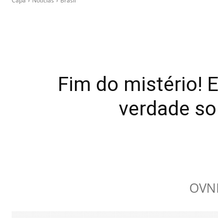
Capa
Notícias
Brasil
Fim do mistério! 
verdade so
OVNI