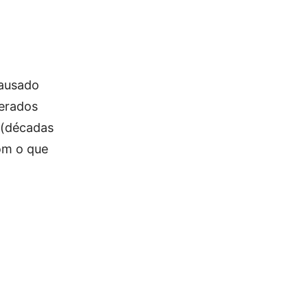
causado
derados
 (décadas
om o que