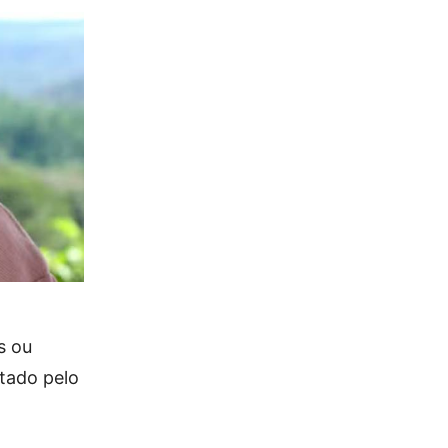
s ou
atado pelo