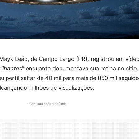
 Mayk Leão, de Campo Largo (PR), registrou em víde
rilhantes
” enquanto documentava sua rotina no sítio.
eu perfil saltar de 40 mil para mais de 850 mil seguid
lcançando milhões de visualizações.
- Continua após o anúncio -