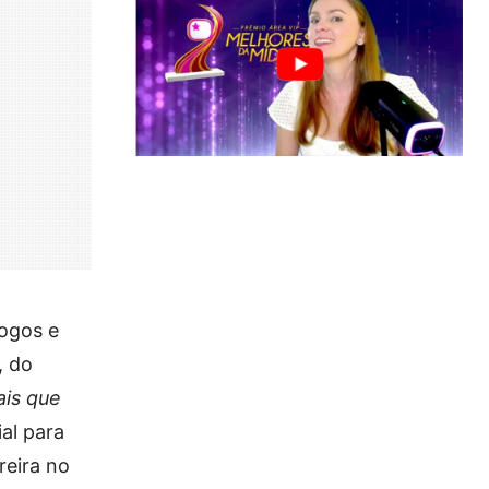
logos e
, do
ais que
ial para
reira no