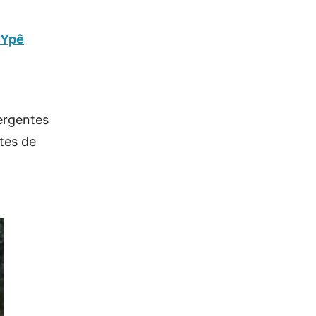
 Ypê
ergentes
tes de