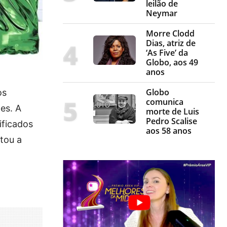
leilão de
Neymar
Morre Clodd
Dias, atriz de
‘As Five’ da
Globo, aos 49
anos
Globo
os
comunica
es. A
morte de Luis
Pedro Scalise
ificados
aos 58 anos
tou a