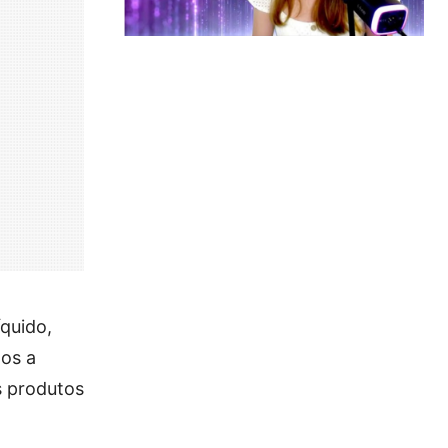
quido,
dos a
s produtos