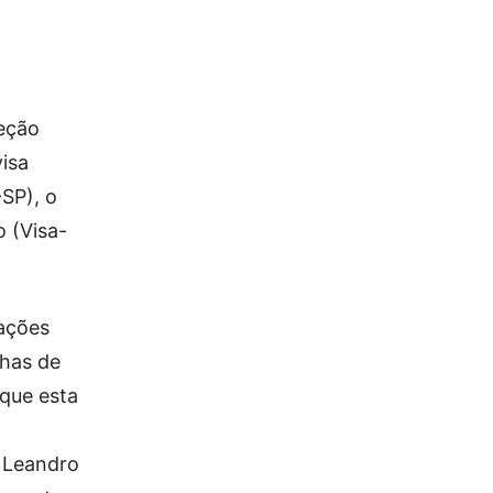
peção
isa
SP), o
o (Visa-
 ações
nhas de
 que esta
u Leandro