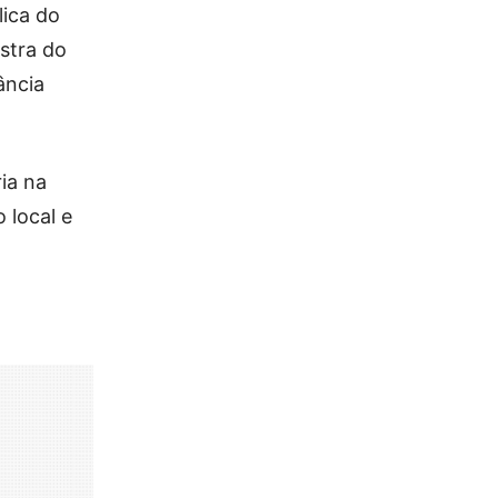
lica do
stra do
ância
ia na
 local e