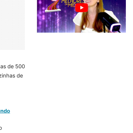
fas de 500
izinhas de
undo
o