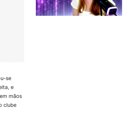
ou-se
ita, e
m em mãos
o clube