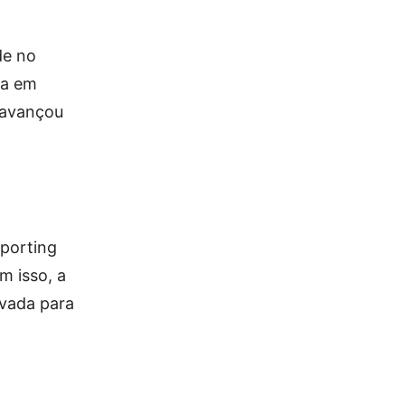
de no
da em
 avançou
Sporting
m isso, a
evada para