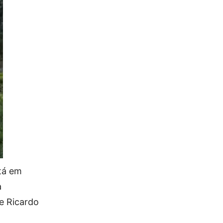
tá em
a
de Ricardo