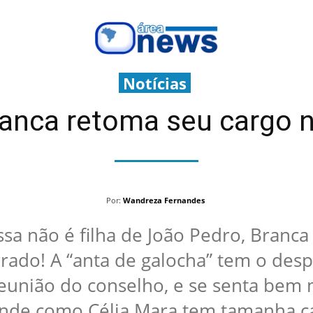
Notícias
ranca retoma seu cargo n
Por:
Wandreza Fernandes
sa não é filha de João Pedro, Branca f
rrado! A “anta de galocha” tem o des
eunião do conselho, e se senta bem 
de como Célia Mara tem tamanha ca