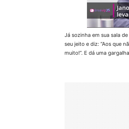
00:00
/
01:00
Já sozinha em sua sala de
seu jeito e diz: “Aos que 
muito!”. E dá uma gargalha