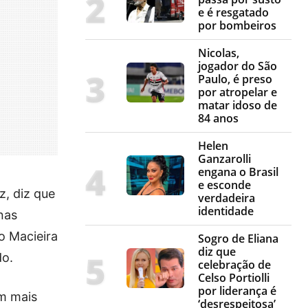
e é resgatado
por bombeiros
Nicolas,
jogador do São
Paulo, é preso
por atropelar e
matar idoso de
84 anos
Helen
Ganzarolli
engana o Brasil
e esconde
, diz que
verdadeira
identidade
 nas
o Macieira
Sogro de Eliana
diz que
do.
celebração de
Celso Portiolli
por liderança é
em mais
‘desrespeitosa’