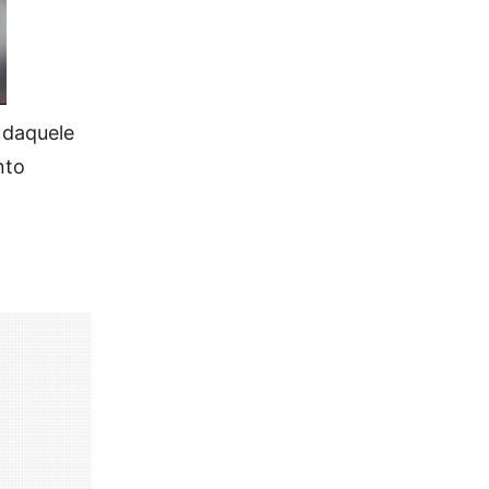
 daquele
nto