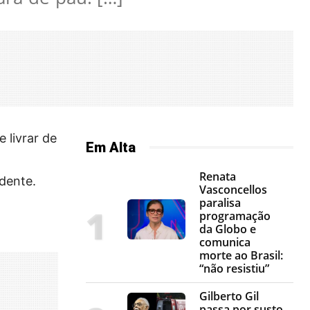
 livrar de
Em Alta
Renata
idente.
Vasconcellos
paralisa
programação
da Globo e
comunica
morte ao Brasil:
“não resistiu”
Gilberto Gil
passa por susto