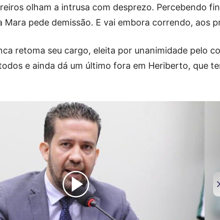
ereiros olham a intrusa com desprezo. Percebendo fi
ia Mara pede demissão. E vai embora correndo, aos p
nca retoma seu cargo, eleita por unanimidade pelo c
todos e ainda dá um último fora em Heriberto, que te