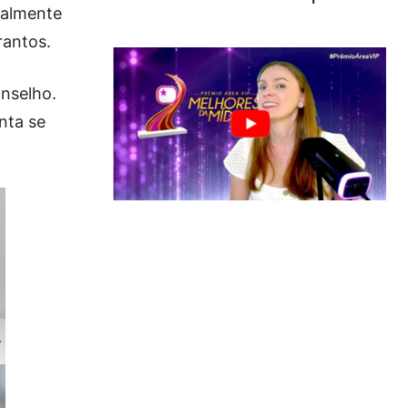
nalmente
rantos.
onselho.
nta se