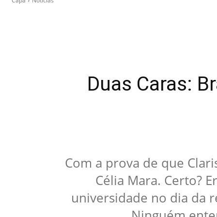
Capa
Notícias
Duas Caras: B
Com a prova de que Claris
Célia Mara. Certo? E
universidade no dia da r
Ninguém enten