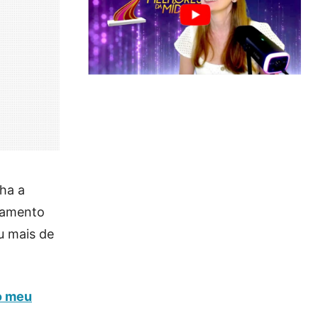
ha a
tamento
u mais de
 o meu