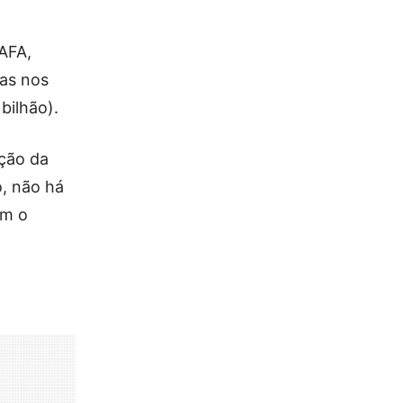
 AFA,
as nos
bilhão).
ação da
o, não há
om o