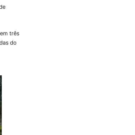
 de
 em três
idas do