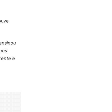
ouve
 ensinou
enos
rente e