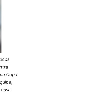
rocos
ntra
ima Copa
quipe,
 essa