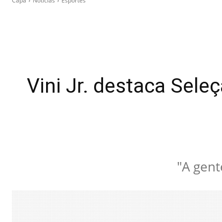
Capa
Notícias
Esportes
Vini Jr. destaca Sele
"A gent