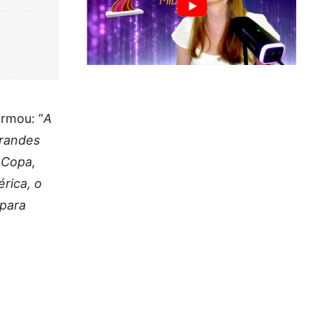
irmou: “
A
grandes
 Copa,
rica, o
 para