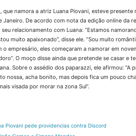
, que namora a atriz Luana Piovani, esteve presente 
Janeiro. De acordo com nota da edição online da re
 o seu relacionamento com Luana: ”Estamos namorand
ou muito apaixonado”, disse ele. ”Sou muito românti
 o empresário, eles começaram a namorar em novem
doro”. O moço disse ainda que pretende se casar e ter
na. Sobre o assédio dos paparazzi, ele afirmou: ”A p
to nossa, acha bonito, mas depois fica um pouco cha
 mais visada por morar na zona Sul”.
a Piovani pede providencias contra Discord