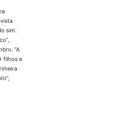
na
vista
o sim.
co”,
bro. ”A
 filhos e
rimeira
to”,