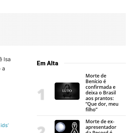
ê Isa
Em Alta
o a
Morte de
Benício é
confirmada e
deixa o Brasil
aos prantos:
“Que dor, meu
filho”
Morte de ex-
ids’
apresentador
da Record é