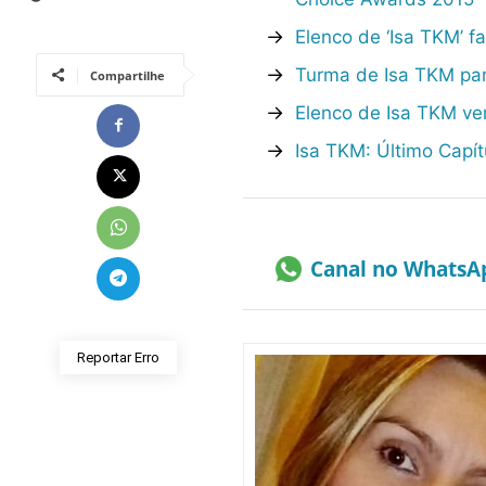
→
Elenco de ‘Isa TKM’ f
→
Turma de Isa TKM par
Compartilhe
→
Elenco de Isa TKM ve
→
Isa TKM: Último Capít
Canal no WhatsA
Reportar Erro