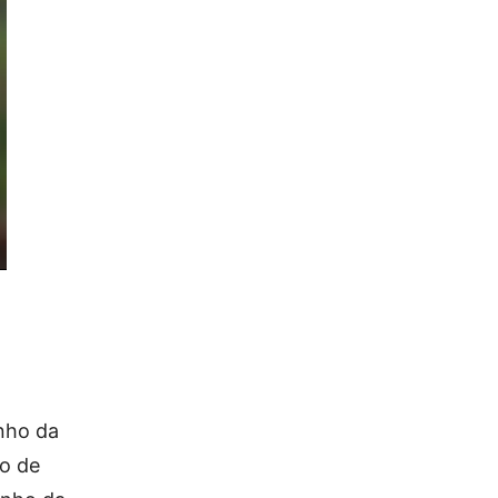
nho da
ão de