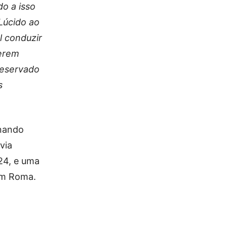
do a isso
 Lúcido ao
l conduzir
serem
reservado
s
rnando
via
24, e uma
 em Roma.