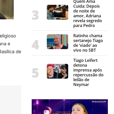
Quem Ama
Cuida: Depois
de noite de
amor, Adriana
revela segredo
para Pedro
Ratinho chama
eligioso
sertanejo Tiago
ana e
de ‘viado’ ao
vivo no SBT
asílica de
Tiago Leifert
detona
imprensa após
repercussão do
leilão de
Neymar