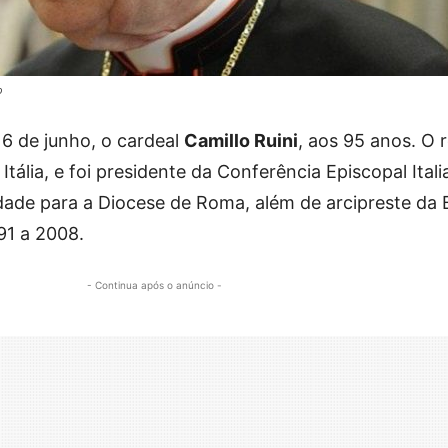
o
16 de junho, o cardeal
Camillo Ruini
, aos 95 anos. O r
Itália, e foi presidente da Conferência Episcopal Itali
dade para a Diocese de Roma, além de arcipreste da B
91 a 2008.
- Continua após o anúncio -