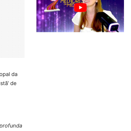
copal da
stã’ de
 profunda