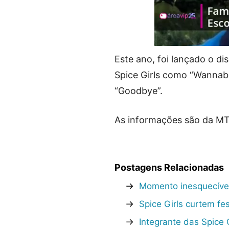
Este ano, foi lançado o d
Spice Girls como “Wannabe”
“Goodbye”.
As informações são da MTV
Postagens Relacionadas
→
Momento inesquecível:
→
Spice Girls curtem f
→
Integrante das Spice 