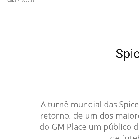
Capa
Notícias
Spic
A turnê mundial das Spice
retorno, de um dos maior
do GM Place um público de
de fute