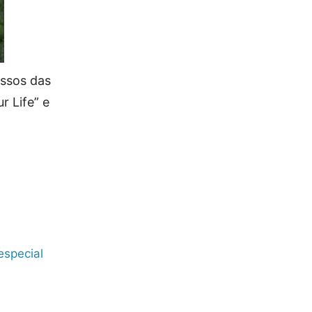
essos das
r Life” e
especial