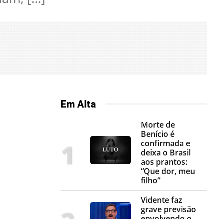
Em Alta
Morte de
Benício é
confirmada e
deixa o Brasil
aos prantos:
“Que dor, meu
filho”
Vidente faz
grave previsão
envolvendo o