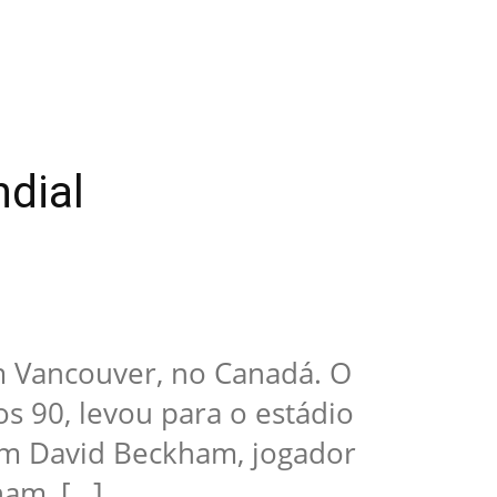
ndial
em Vancouver, no Canadá. O
 90, levou para o estádio
vam David Beckham, jogador
ham, […]