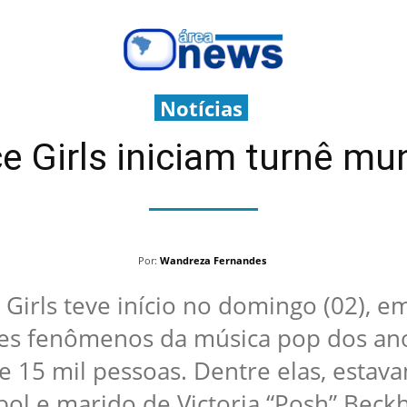
Notícias
e Girls iniciam turnê mu
Por:
Wandreza Fernandes
 Girls teve início no domingo (02), 
es fenômenos da música pop dos anos
 15 mil pessoas. Dentre elas, esta
bol e marido de Victoria “Posh” Beck