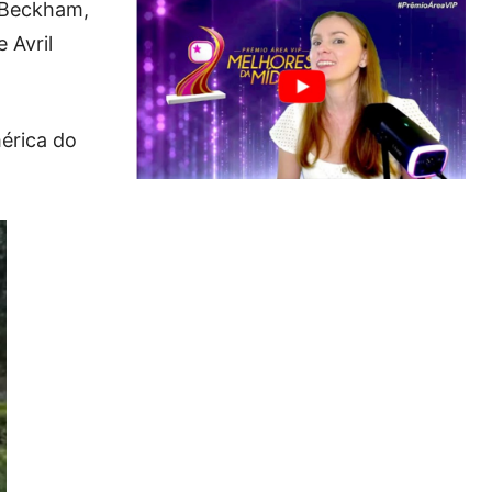
d Beckham,
 Avril
mérica do