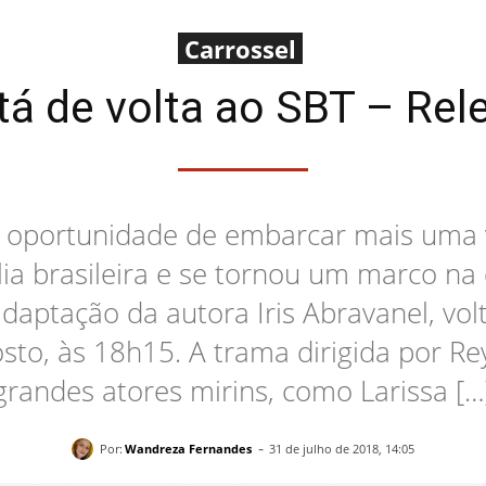
Carrossel
stá de volta ao SBT – Rel
a oportunidade de embarcar mais uma
ia brasileira e se tornou um marco na 
daptação da autora Iris Abravanel, vol
osto, às 18h15. A trama dirigida por R
grandes atores mirins, como Larissa […
-
Por:
Wandreza Fernandes
31 de julho de 2018, 14:05