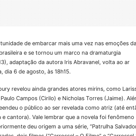
ortunidade de embarcar mais uma vez nas emoções d
 brasileira e se tornou um marco na dramaturgia
), adaptação da autora Iris Abravanel, volta ao ar
, dia 6 de agosto, às 18h15.
oury revelou ainda grandes atores mirins, como Laris
Paulo Campos (Cirilo) e Nicholas Torres (Jaime). Al
preendeu o público ao ser revelada como atriz (até ent
e cantora). Vale lembrar que a novela foi fenômeno
eriormente deu origem a uma série, “Patrulha Salvado
das, dois filmes (“Carrossel – O Filme” e “Carrossel 