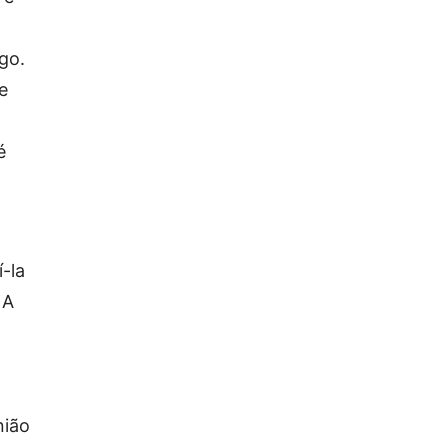
go.
e
é
-la
 A
nião