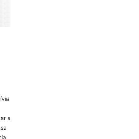
ívia
ar a
asa
ia,