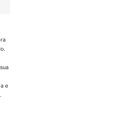
ora
do.
 sua
na e
.