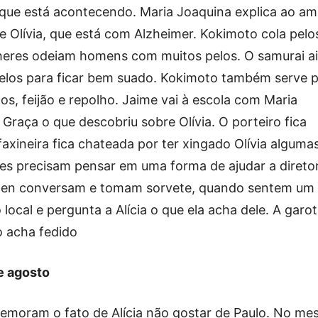
o que está acontecendo. Maria Joaquina explica ao am
e Olívia, que está com Alzheimer. Kokimoto cola pelo
lheres odeiam homens com muitos pelos. O samurai a
nelos para ficar bem suado. Kokimoto também serve 
s, feijão e repolho. Jaime vai à escola com Maria
Graça o que descobriu sobre Olívia. O porteiro fica
axineira fica chateada por ter xingado Olívia alguma
les precisam pensar em uma forma de ajudar a direto
Carmen conversam e tomam sorvete, quando sentem um
 local e pergunta a Alícia o que ela acha dele. A garo
o acha fedido
de agosto
emoram o fato de Alícia não gostar de Paulo. No m