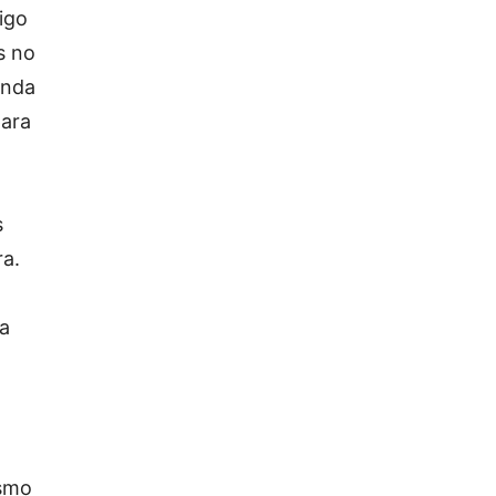
igo
s no
inda
para
s
ra.
ta
esmo