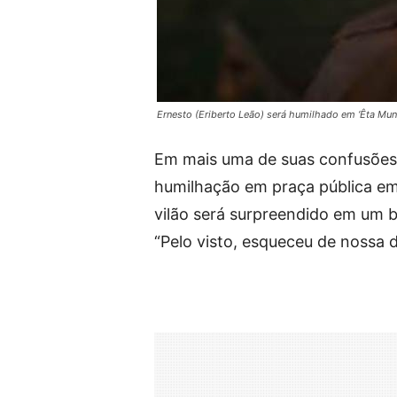
Ernesto (Eriberto Leão) será humilhado em ‘Êta Mu
Em mais uma de suas confusões,
humilhação em praça pública em
vilão será surpreendido em um b
“Pelo visto, esqueceu de nossa dí