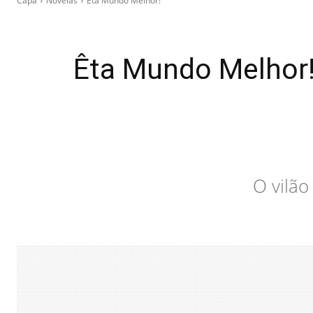
Capa
Novelas
Êta Mundo Melhor!
Êta Mundo Melhor!
O vilão