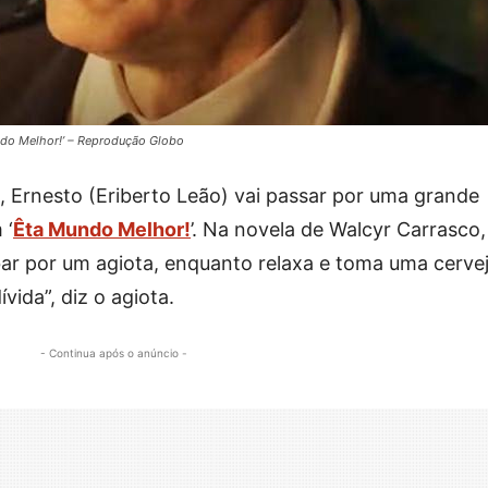
ndo Melhor!’ – Reprodução Globo
 Ernesto (Eriberto Leão) vai passar por uma grande
 ‘
Êta Mundo Melhor!
’. Na novela de Walcyr Carrasco,
ar por um agiota, enquanto relaxa e toma uma cervej
vida”, diz o agiota.
- Continua após o anúncio -