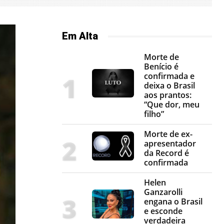
Em Alta
Morte de
Benício é
confirmada e
deixa o Brasil
aos prantos:
“Que dor, meu
filho”
Morte de ex-
apresentador
da Record é
confirmada
Helen
Ganzarolli
engana o Brasil
e esconde
verdadeira