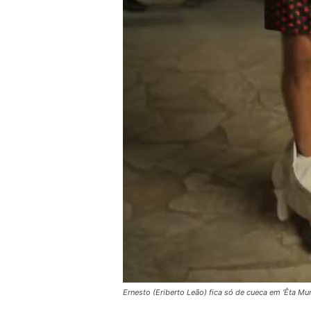
Ernesto (Eriberto Leão) fica só de cueca em ‘Êta M