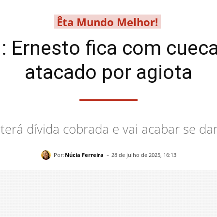
Êta Mundo Melhor!
: Ernesto fica com cueca
atacado por agiota
 terá dívida cobrada e vai acabar se d
-
Por:
Núcia Ferreira
28 de julho de 2025, 16:13