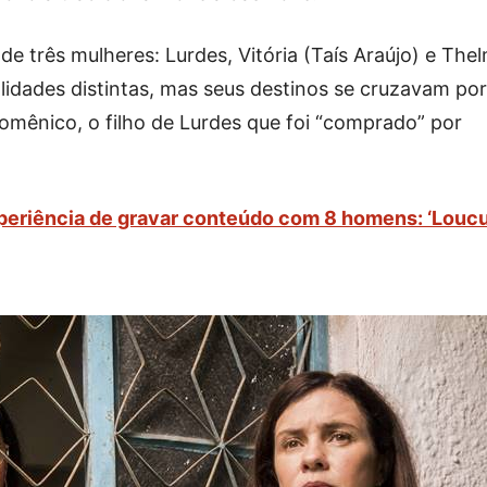
e três mulheres: Lurdes, Vitória (Taís Araújo) e The
lidades distintas, mas seus destinos se cruzavam por
mênico, o filho de Lurdes que foi “comprado” por
periência de gravar conteúdo com 8 homens: ‘Loucu