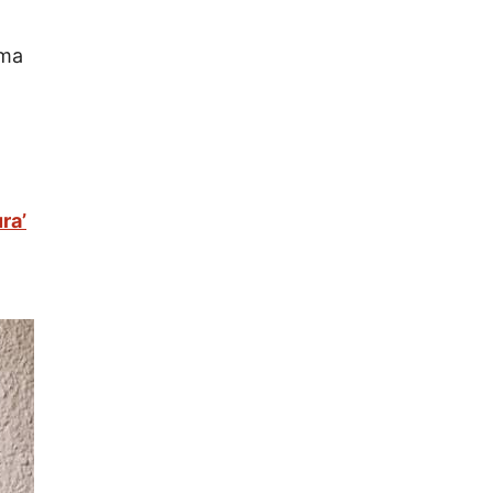
lma
ra’