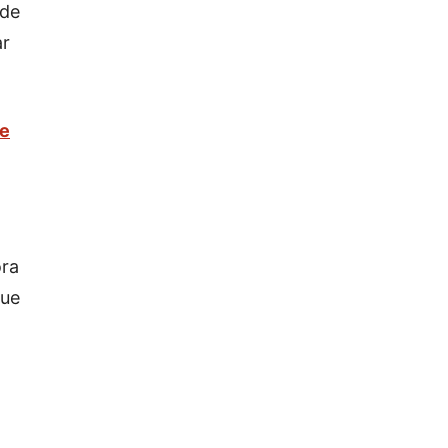
 de
ar
ke
ora
que