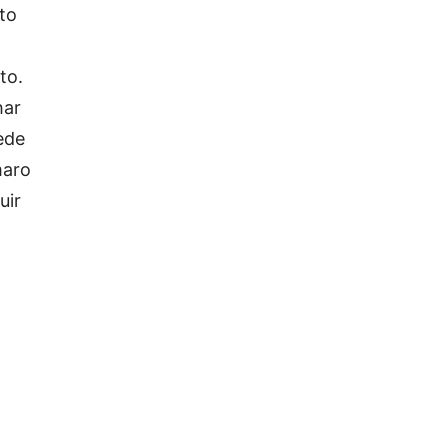
to
to.
har
ede
maro
uir