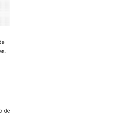
de
es,
o de