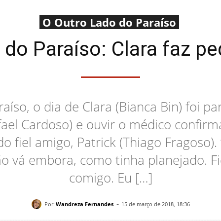
O Outro Lado do Paraíso
do Paraíso: Clara faz pe
so, o dia de Clara (Bianca Bin) foi pa
el Cardoso) e ouvir o médico confirma
do fiel amigo, Patrick (Thiago Fragoso)
“Não vá embora, como tinha planejado. 
comigo. Eu […]
-
Por:
Wandreza Fernandes
15 de março de 2018, 18:36