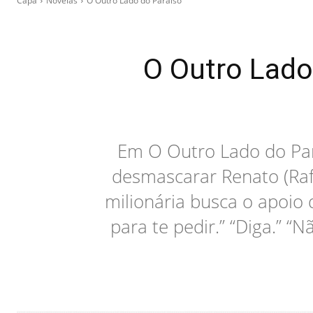
Capa
Novelas
O Outro Lado do Paraíso
O Outro Lado 
Em O Outro Lado do Paraí
desmascarar Renato (Rafa
milionária busca o apoio 
para te pedir.” “Diga.” 