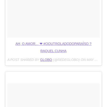
AH, O AMOR… ❤ #OOUTROLADODOPARAÍSO ?
RAQUEL CUNHA
A POST SHARED BY
GLOBO
(@REDEGLOBO) ON
MAY 11, 2018 AT 5:03PM PDT