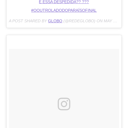
E ESSA DESPEDIDA?? ???
#OOUTROLADODOPARAÍSOFINAL
A POST SHARED BY
GLOBO
(@REDEGLOBO) ON
MAY 11, 2018 AT 7:09PM PDT