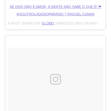
SE ISSO NÃO É AMOR, A GENTE NÃO SABE O QUE É! ❤
#OOUTROLADODOPARAÍSO ? RAQUEL CUNHA
A POST SHARED BY
GLOBO
(@REDEGLOBO) ON
MAY 11, 2018 AT 4:04PM PDT