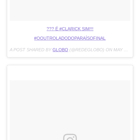
??? É #CLARICK SIM!!!
#OOUTROLADODOPARAÍSOFINAL
A POST SHARED BY
GLOBO
(@REDEGLOBO) ON
MAY 11, 2018 AT 6:40PM PDT