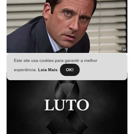
Este site usa cookies para garantir a melhor
experiência.
Leia Mais
.
OK!