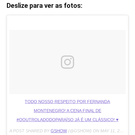
Deslize para ver as fotos:
TODO NOSSO RESPEITO POR FERNANDA
MONTENEGRO! A CENA FINAL DE
#OOUTROLADODOPARAÍSO JÁ É UM CLÁSSICO! ♥
A POST SHARED BY
GSHOW
(@GSHOW) ON
MAY 11, 2018 AT 7:51PM PDT