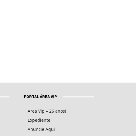
PORTAL ÁREA VIP
Área Vip – 26 anos!
Expediente
Anuncie Aqui