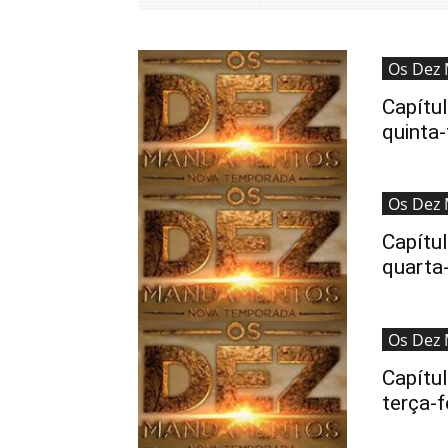
Os Dez
Capítu
quinta-
Os Dez
Capítu
quarta
Os Dez
Capítu
terça-f