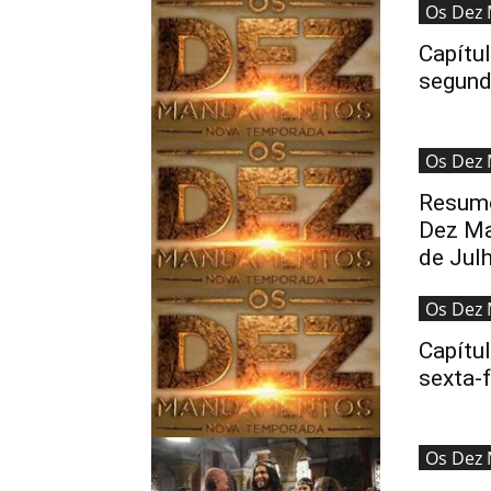
Os Dez
Capítu
segund
Os Dez
Resumo
Dez Ma
de Jul
Os Dez
Capítu
sexta-f
Os Dez