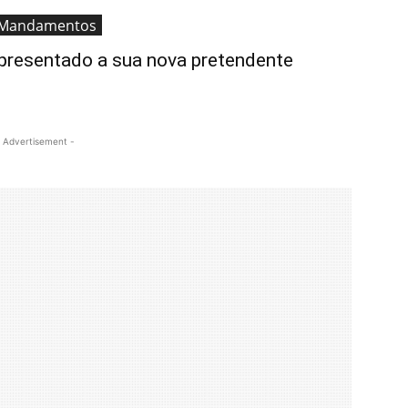
 Mandamentos
apresentado a sua nova pretendente
 Advertisement -