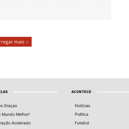
rregar mais
ELAS
ACONTECE
ês Graças
Notícias
a Mundo Melhor!
Política
ração Acelerado
Futebol