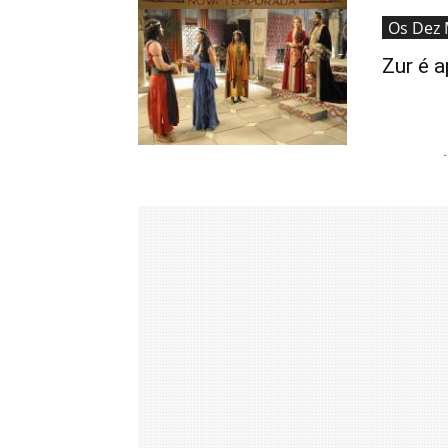
Os Dez
Zur é 
-