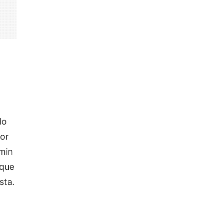
do
por
smin
 que
sta.