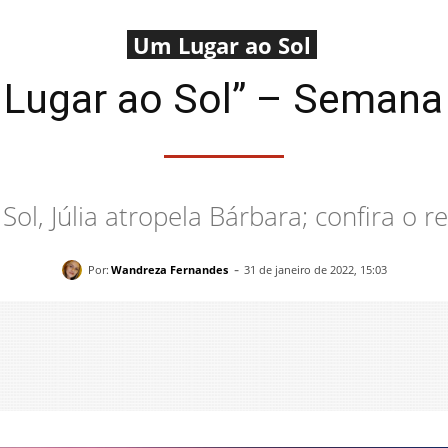
Um Lugar ao Sol
Lugar ao Sol” – Semana 
ol, Júlia atropela Bárbara; confira o
-
Por:
Wandreza Fernandes
31 de janeiro de 2022, 15:03