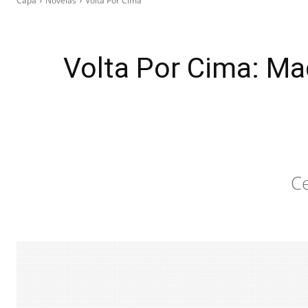
Capa
Novelas
Volta Por Cima
Volta Por Cima: Ma
Ce