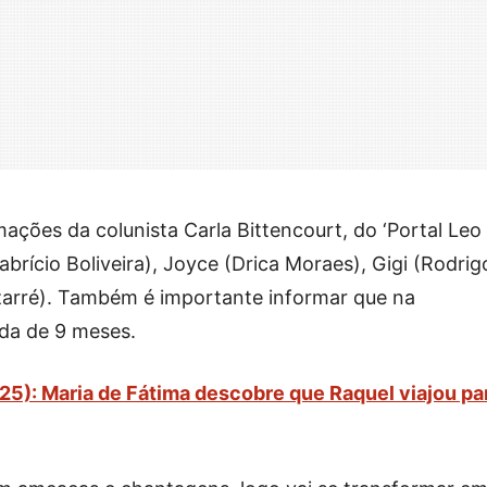
ações da colunista Carla Bittencourt, do ‘Portal Leo
abrício Boliveira), Joyce (Drica Moraes), Gigi (Rodrig
arré). Também é importante informar que na
da de 9 meses.
5): Maria de Fátima descobre que Raquel viajou pa