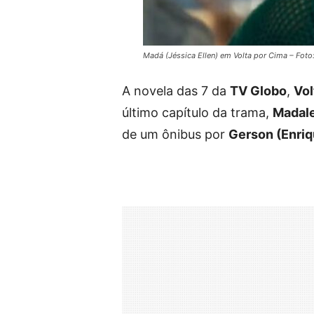
Madá (Jéssica Ellen) em Volta por Cima – Fot
A novela das 7 da
TV Globo
,
Vol
último capítulo da trama,
Madale
de um ônibus por
Gerson (Enriq