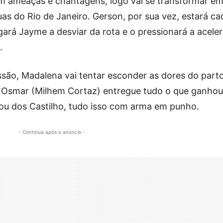
 com ameaças e chantagens, logo vai se transformar e
uas do Rio de Janeiro. Gerson, por sua vez, estará ca
gará Jayme a desviar da rota e o pressionará a aceler
.
ssão, Madalena vai tentar esconder as dores do parto
ue Osmar (Milhem Cortaz) entregue tudo o que ganhou
u dos Castilho, tudo isso com arma em punho.
- Continua após o anúncio -