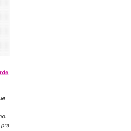
arde
ue
ho.
 pra