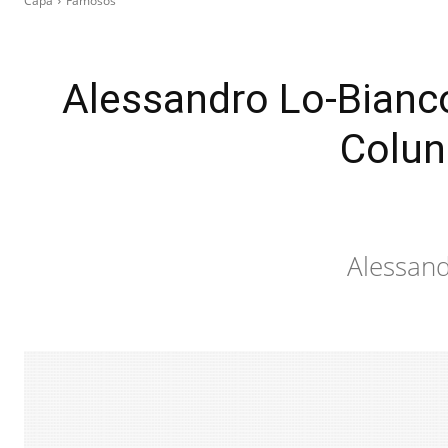
Capa
Famosos
Alessandro Lo-Bianc
Colun
Alessand