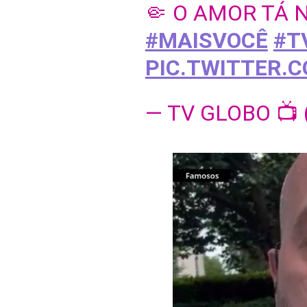
🤏 O AMOR TÁ N
#MAISVOCÊ
#T
PIC.TWITTER.
— TV GLOBO 📺