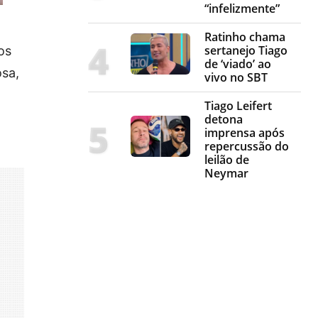
“infelizmente”
Ratinho chama
sertanejo Tiago
os
de ‘viado’ ao
osa,
vivo no SBT
Tiago Leifert
detona
imprensa após
repercussão do
leilão de
Neymar