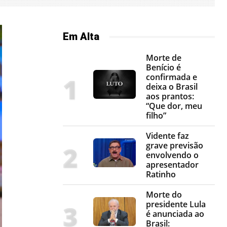
Em Alta
Morte de
Benício é
confirmada e
deixa o Brasil
aos prantos:
“Que dor, meu
filho”
Vidente faz
grave previsão
envolvendo o
apresentador
Ratinho
Morte do
presidente Lula
é anunciada ao
Brasil: