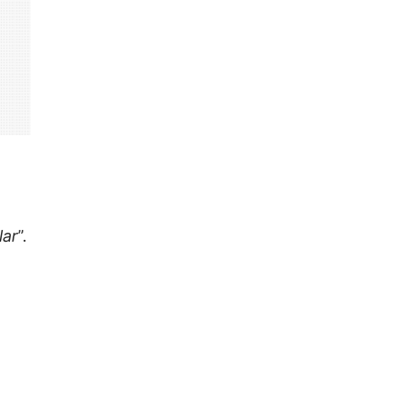
lar
”.