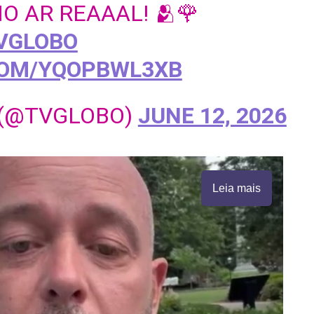
O AR REAAAL! 🫂🌹
VGLOBO
COM/YQOPBWL3XB
 (@TVGLOBO)
JUNE 12, 2026
Leia mais