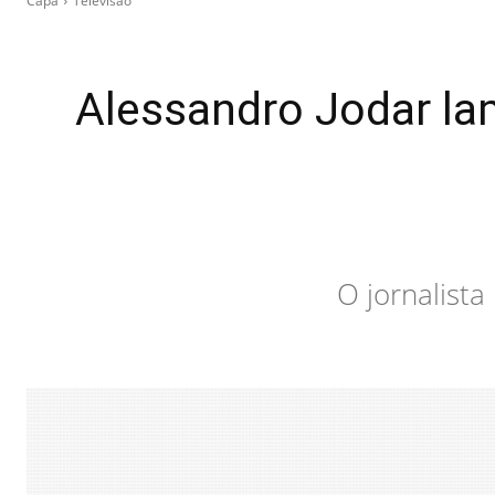
Capa
Televisão
Alessandro Jodar lam
O jornalist