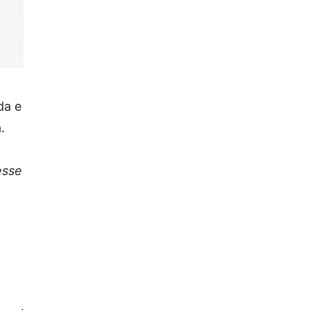
da e
.
esse