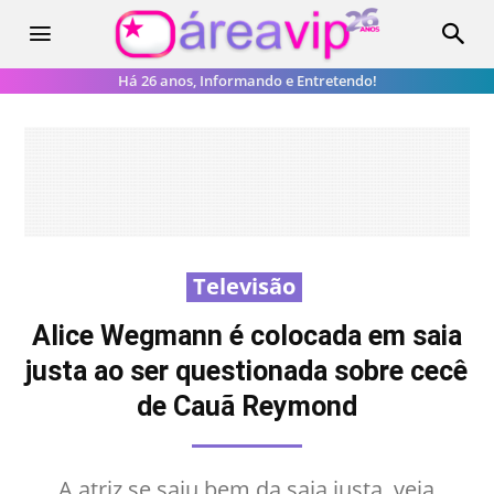
Há 26 anos, Informando e Entretendo!
Televisão
Alice Wegmann é colocada em saia
justa ao ser questionada sobre cecê
de Cauã Reymond
A atriz se saiu bem da saia justa, veja