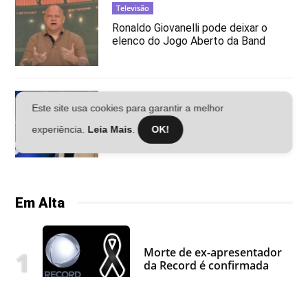
Televisão
Ronaldo Giovanelli pode deixar o
elenco do Jogo Aberto da Band
Televisão
Este site usa cookies para garantir a melhor
SBT toma decisão e Luara
experiência.
Leia Mais
.
OK!
Castilho assume missão no SBT
Brasil
Em Alta
Morte de ex-apresentador
da Record é confirmada