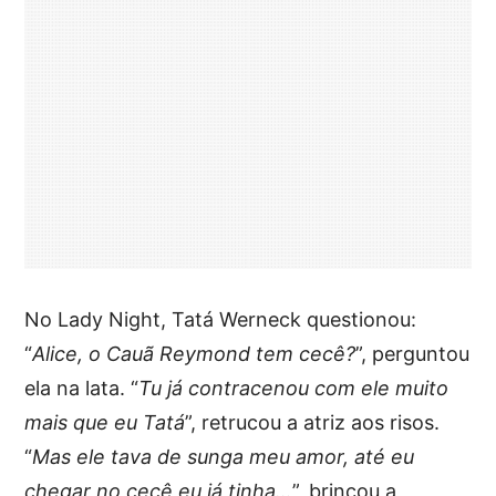
No Lady Night, Tatá Werneck questionou:
“
Alice, o Cauã Reymond tem cecê?
”, perguntou
ela na lata. “
Tu já contracenou com ele muito
mais que eu Tatá
”, retrucou a atriz aos risos.
“
Mas ele tava de sunga meu amor, até eu
chegar no cecê eu já tinha…
”, brincou a