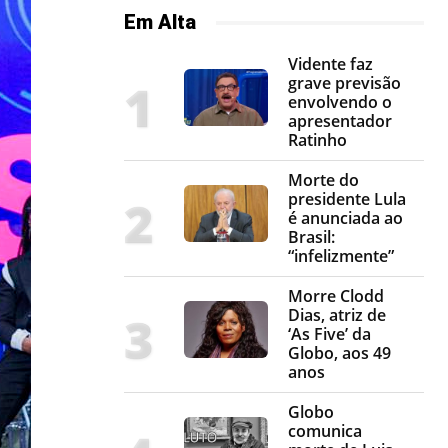
Em Alta
Vidente faz
grave previsão
envolvendo o
apresentador
Ratinho
Morte do
presidente Lula
é anunciada ao
Brasil:
“infelizmente”
Morre Clodd
Dias, atriz de
‘As Five’ da
Globo, aos 49
anos
Globo
comunica