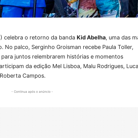
4) celebra o retorno da banda
Kid Abelha
, uma das m
o. No palco, Serginho Groisman recebe Paula Toller,
o para juntos relembrarem histórias e momentos
ticipam da edição Mel Lisboa, Malu Rodrigues, Luc
e Roberta Campos.
- Continua após o anúncio -