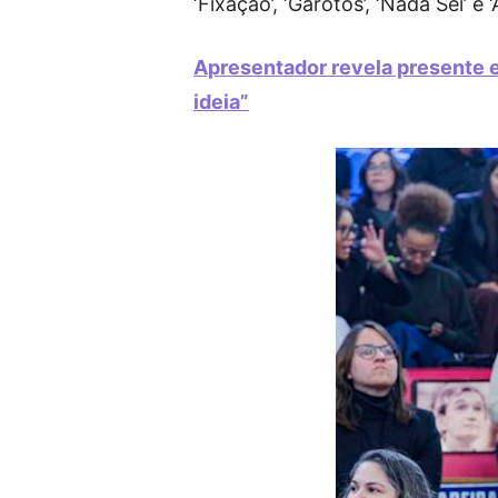
‘Fixação’, ‘Garotos’, ‘Nada Sei’ e ‘A
Apresentador revela presente e
ideia”