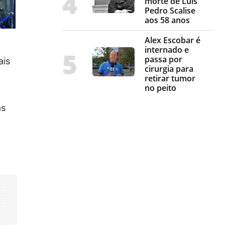
morte de Luis
Pedro Scalise
aos 58 anos
Alex Escobar é
internado e
passa por
ais
cirurgia para
retirar tumor
no peito
as