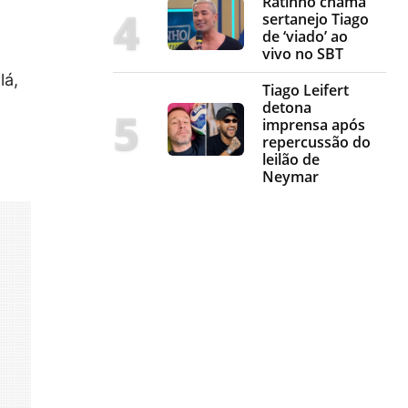
Ratinho chama
sertanejo Tiago
de ‘viado’ ao
vivo no SBT
lá,
Tiago Leifert
detona
imprensa após
repercussão do
leilão de
Neymar