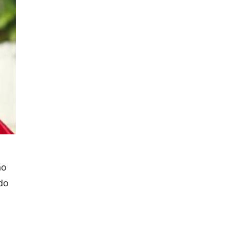
ão
do