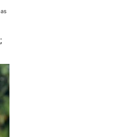
mas
;