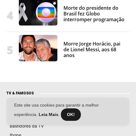
Morte do presidente do
Brasil fez Globo
interromper programação
Morre Jorge Horácio, pai
de Lionel Messi, aos 68
anos
TV & FAMOSOS
Este site usa cookies para garantir a melhor
Famosos
experiência.
Leia Mais
.
OK!
Televisão
Bastidores da TV
Ibope