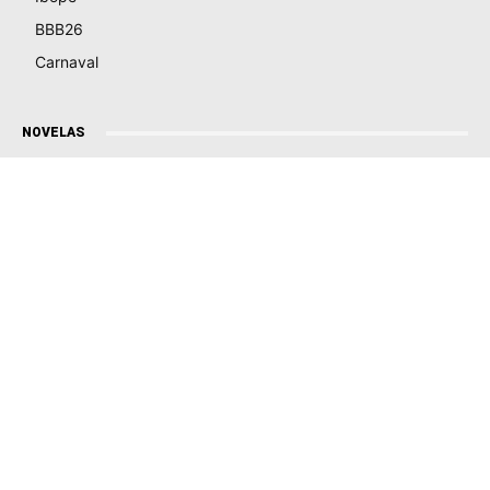
BBB26
Carnaval
NOVELAS
Coração Acelerado
Êta Mundo Melhor!
Mãe
Três Graças
Presente de Amor
ACONTECE
Notícias
Política