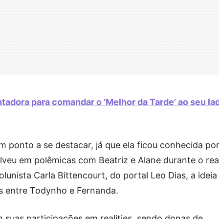
tadora para comandar o ‘Melhor da Tarde’ ao seu la
m ponto a se destacar, já que ela ficou conhecida po
lveu em polêmicas com Beatriz e Alane durante o real
unista Carla Bittencourt, do portal Leo Dias, a ideia
as entre Todynho e Fernanda.
suas participações em realities, sendo donas de