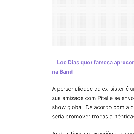
+
Leo Dias quer famosa apresen
na Band
A personalidade da ex-sister é u
sua amizade com Pitel e se envo
show global. De acordo com a col
seria promover trocas autêntic
Ambas tiveram experiências com 