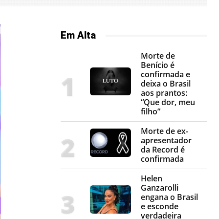
Em Alta
Morte de
Benício é
confirmada e
deixa o Brasil
aos prantos:
“Que dor, meu
filho”
Morte de ex-
apresentador
da Record é
confirmada
Helen
Ganzarolli
engana o Brasil
e esconde
verdadeira