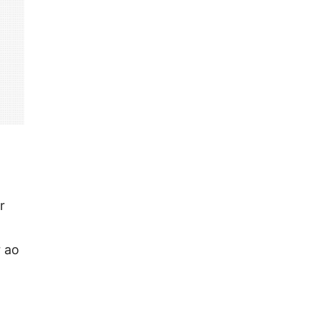
r
r ao