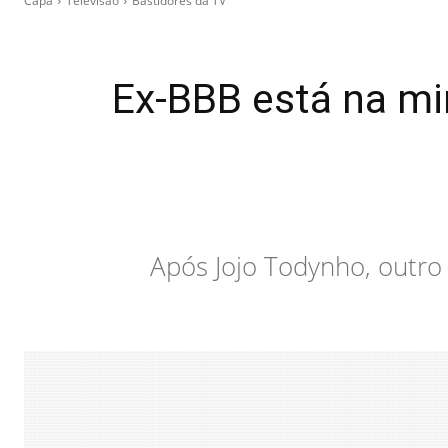
Capa
Televisão
Bastidores da TV
Ex-BBB está na mi
Após Jojo Todynho, outro