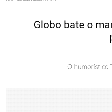
Capa
Televisão
Bastidores da TV
Globo bate o mar
O humorístico 