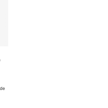
a
 de