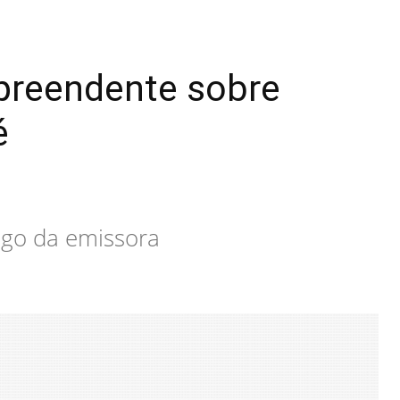
rpreendente sobre
é
ngo da emissora