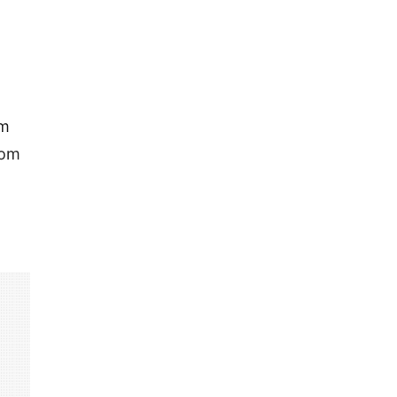
om
com