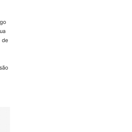
ago
sua
a de
ssão