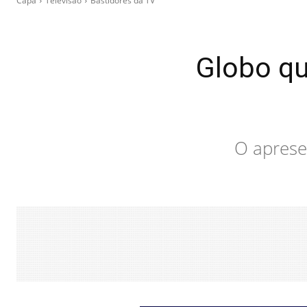
Capa
Televisão
Bastidores da TV
Globo qu
O aprese