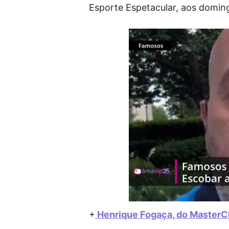
Esporte Espetacular, aos doming
+
Henrique Fogaça, do MasterCh