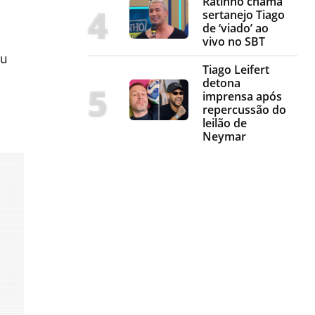
Ratinho chama
sertanejo Tiago
de ‘viado’ ao
vivo no SBT
ou
Tiago Leifert
detona
imprensa após
repercussão do
leilão de
Neymar