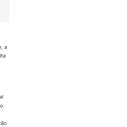
, a
lta
al
o.
ção