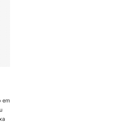
o em
u
ixa