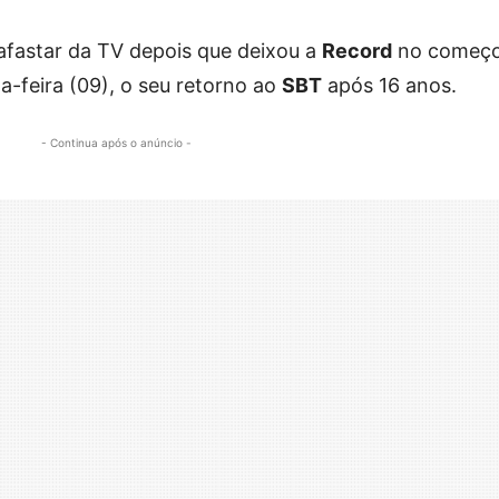
 afastar da TV depois que deixou a
Record
no começo
a-feira (09), o seu retorno ao
SBT
após 16 anos.
- Continua após o anúncio -