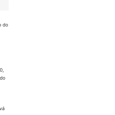
o do
0,
 do
 vá