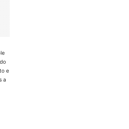
le
ndo
to e
s a
m