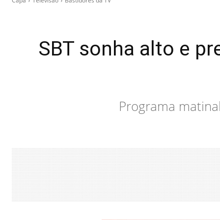
Capa
Televisão
Bastidores da TV
SBT sonha alto e pr
Programa matinal