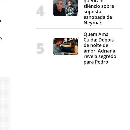
quebra o
silêncio sobre
suposta
esnobada de
a
Neymar
Quem Ama
e
Cuida: Depois
de noite de
amor, Adriana
revela segredo
para Pedro