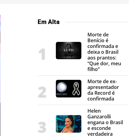
Em Alta
Morte de
Benício é
confirmada e
deixa o Brasil
aos prantos:
“Que dor, meu
filho”
Morte de ex-
apresentador
da Record é
confirmada
Helen
Ganzarolli
engana o Brasil
e esconde
verdadeira