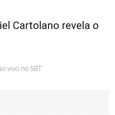
iel Cartolano revela o
ao vivo no SBT