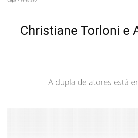
Capa
Televisão
Christiane Torloni e
A dupla de atores está em