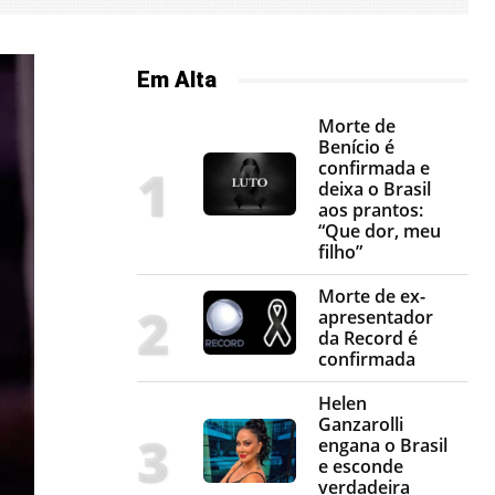
Em Alta
Morte de
Benício é
confirmada e
deixa o Brasil
aos prantos:
“Que dor, meu
filho”
Morte de ex-
apresentador
da Record é
confirmada
Helen
Ganzarolli
engana o Brasil
e esconde
verdadeira