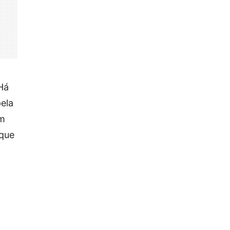
Há
ela
um
 que